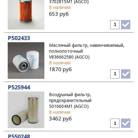
3702815M1 (AGCO)
В наличии
653 руб
P502433
Масляный фильтр, навинчиваемый,
полнопоточный
V836662580 (AGCO)
В наличии
1870 руб
P525944
Воздушный фильтр,
предохранительный
5016604M1 (AGCO)
В наличии
3462 руб
P550248