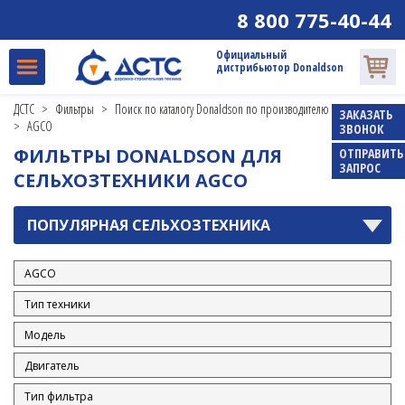
8 800 775-40-44
Официальный
дистрибьютор Donaldson
ДСТС
>
Фильтры
>
Поиск по каталогу Donaldson по производителю и модели
ЗАКАЗАТЬ
>
AGCO
ЗВОНОК
ФИЛЬТРЫ DONALDSON ДЛЯ
ОТПРАВИТЬ
ЗАПРОС
СЕЛЬХОЗТЕХНИКИ AGCO
ПОПУЛЯРНАЯ СЕЛЬХОЗТЕХНИКА
AGCO
Газонокосилки
Комбайны
Тракторы
ANTONIO CARRARO
BELARUS TRACTORS