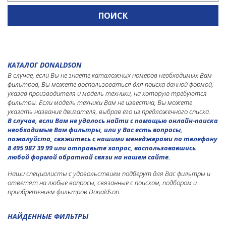
(МТЗ)
CASE
CATERPILLAR
CLAAS
КАТАЛОГ DONALDSON
DEUTZ
В случае, если Вы не знаете каталожных номеров необходимых Вам
фильтров, Вы можете воспользоваться для поиска данной формой,
DEUTZ FAHR
указав производителя и модель техники, на которую требуются
FENDT
фильтры. Если модель техники Вам не известна, Вы можете
указать название двигателя, выбрав его из предложенного списка.
FIAT
В случае, если Вам не удалось найти с помощью онлайн-поиска
необходимые Вам фильтры, или у Вас есть вопросы,
JOHN DEERE
пожалуйста, свяжитесь с нашими менеджерами по телефону
8 495 987 39 99 или отправьте запрос, воспользовавшись
LAMBORGHINI
любой формой обратной связи на нашем сайте.
MASSEY FERGUSON
Наши специалисты с удовольствием подберут для Вас фильтры и
MCCORMICK
ответят на любые вопросы, связанные с поиском, подбором и
приобретением фильтров Donaldson.
MERCEDES-BENZ
NEW HOLLAND
НАЙДЕННЫЕ ФИЛЬТРЫ