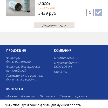
(AGCO)
В наличии
3439 руб
Показать еще
ПРОДУКЦИЯ
КОМПАНИЯ
Фильтры
О компании ДСТС
для спецтехники
О производителе
Фильтры для грузовых
DONALDSON
автомобилей
Новости
Промышленные фильтры
для очистки воздуха
КОНТАКТЫ
Москва
Бронницы
Пятигорск
Тюмень
Иркутск
Мы используем cookie-файлы для лучшей работы
8 495 987-39-99
8 800 775-40-44