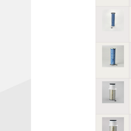
JOHN DEERE
KATO
KOBELCO
KOMATSU
KUBOTA
LIEBHERR
LIUGONG
LONKING
MANITOU
MTU
NEW HOLLAND
NISSAN
PERKINS
SAKAI
SENNEBOGEN
SHANTUI
TADANO
TEREX