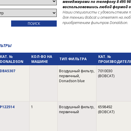
менеджерами по телефону 8 495 98
воспользовавшись любой формой о
Наши специалисты с удовольствием п
для техники Bobcat и ответят на любы
приобретением фильтров Donaldson.
ЛЬТРЫ
КАТ. №
КОЛ-ВО НА
КАТ. №
ТИП ФИЛЬТРА
DONALDSON
МАШИНЕ
ПРОИЗВОДИТЕЛ
DBA5307
Воздушный фильтр,
7010030
первичный,
(BOBCAT)
Donadson blue
P122514
1
Воздушный фильтр,
6598492
первичный
(BOBCAT)