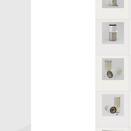
THERMO KING
VIBROMAX
VOGELE
VOLVO CONSTRUCTION
EQUIPMENT
WIRTGEN