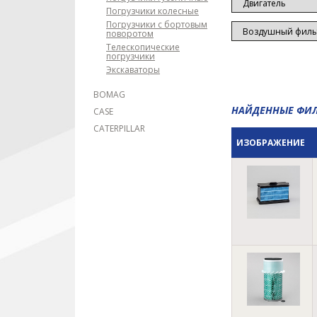
Погрузчики колесные
Погрузчики с бортовым
поворотом
Телескопические
погрузчики
Экскаваторы
BOMAG
НАЙДЕННЫЕ ФИ
CASE
CATERPILLAR
ИЗОБРАЖЕНИЕ
CHAMPION
CUMMINS
DEMAG
DEUTZ
DOOSAN
DYNAPAC
HAMM
HITACHI
HYUNDAI
INGERSOLL RAND
JCB