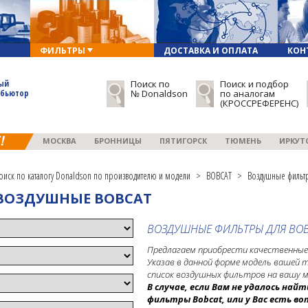
ФИЛЬТРЫ
ДОСТАВКА И ОПЛАТА
КОН
ый
Поиск по
Поиск и подбор
ибьютор
№ Donaldson
по аналогам
(КРОССРЕФЕРЕНС)
МОСКВА
БРОННИЦЫ
ПЯТИГОРСК
ТЮМЕНЬ
ИРКУТ
оиск по каталогу Donaldson по производителю и модели
>
BOBCAT
>
Воздушные фильт
ВОЗДУШНЫЕ BOBCAT
ВОЗДУШНЫЕ ФИЛЬТРЫ ДЛЯ BO
Предлагаем приобрести качественные
Указав в данной форме модель вашей т
список воздушных фильтров на вашу 
В случае, если Вам не удалось на
фильтры Bobcat
, или у Вас есть 