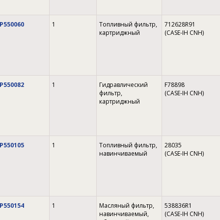
P550060
1
Топливный фильтр,
712628R91
картриджный
(CASE-IH CNH)
P550082
1
Гидравлический
F78898
фильтр,
(CASE-IH CNH)
картриджный
P550105
1
Топливный фильтр,
28035
навинчиваемый
(CASE-IH CNH)
P550154
1
Масляный фильтр,
538836R1
навинчиваемый,
(CASE-IH CNH)