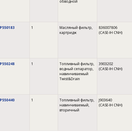
обводной
P550183
1
Масляный фильтр,
836007806
картридж
(CASE-IH CNH)
P550248
1
Топливный фильтр,
3903202
водный сепаратор,
(CASE-IH CNH)
навинчиваемый
Twist&Drain
P550440
1
Топливный фильтр,
J903640
навинчиваемый,
(CASE-IH CNH)
вторичный