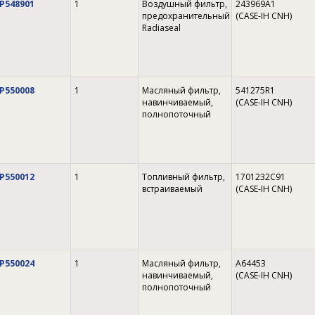
P548901
1
Воздушный фильтр,
243969A1
предохранительный
(CASE-IH CNH)
Radiaseal
P550008
1
Масляный фильтр,
541275R1
навинчиваемый,
(CASE-IH CNH)
полнопоточный
P550012
1
Топливный фильтр,
1701232C91
встраиваемый
(CASE-IH CNH)
P550024
1
Масляный фильтр,
A64453
навинчиваемый,
(CASE-IH CNH)
полнопоточный