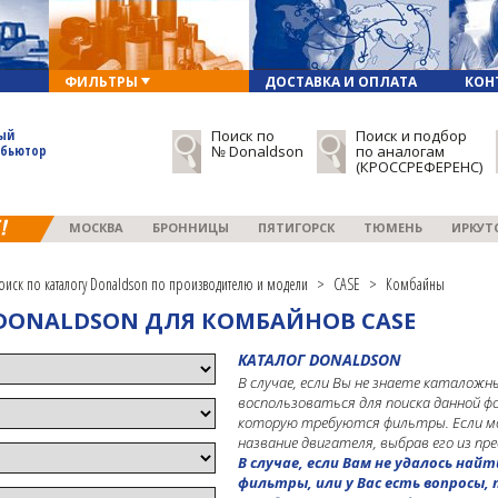
ФИЛЬТРЫ
ДОСТАВКА И ОПЛАТА
КОН
ый
Поиск по
Поиск и подбор
ибьютор
№ Donaldson
по аналогам
(КРОССРЕФЕРЕНС)
МОСКВА
БРОННИЦЫ
ПЯТИГОРСК
ТЮМЕНЬ
ИРКУТ
оиск по каталогу Donaldson по производителю и модели
>
CASE
>
Комбайны
DONALDSON ДЛЯ КОМБАЙНОВ CASE
КАТАЛОГ DONALDSON
В случае, если Вы не знаете каталож
воспользоваться для поиска данной фо
которую требуются фильтры. Если мо
название двигателя, выбрав его из пр
В случае, если Вам не удалось на
фильтры, или у Вас есть вопросы,