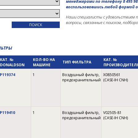
менеджерами по телефону 8 495 98
воспользовавшись любой формой о
Наши специалисты с удовольствием 
вопросы, связанные с поиском, подбор
ЛЬТРЫ
КАТ. №
КОЛ-ВО НА
КАТ. №
ТИП ФИЛЬТРА
DONALDSON
МАШИНЕ
ПРОИЗВОДИТЕЛ
P119374
1
Воздушный фильтр,
X0850561
предохранительный
(CASE-IH CNH)
P119410
1
Воздушный фильтр,
V02505-81
предохранительный
(CASE-IH CNH)