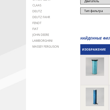
CLAAS
DEUTZ
DEUTZ FAHR
FENDT
FIAT
JOHN DEERE
НАЙДЕННЫЕ ФИ
LAMBORGHINI
MASSEY FERGUSON
ИЗОБРАЖЕНИЕ
MCCORMICK
MERCEDES-BENZ
NEW HOLLAND
ROSTSELMASH
VERSATILE
WAGNER