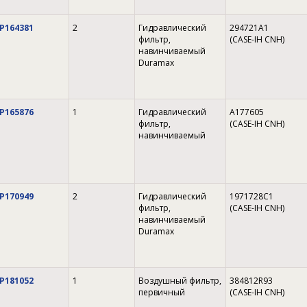
P164381
2
Гидравлический
294721A1
фильтр,
(CASE-IH CNH)
навинчиваемый
Duramax
P165876
1
Гидравлический
A177605
фильтр,
(CASE-IH CNH)
навинчиваемый
P170949
2
Гидравлический
1971728C1
фильтр,
(CASE-IH CNH)
навинчиваемый
Duramax
P181052
1
Воздушный фильтр,
384812R93
первичный
(CASE-IH CNH)