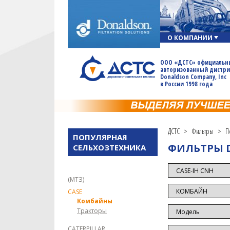
О КОМПАНИИ
ООО «ДСТС» официальн
авторизованный дистр
Donaldson Company, Inc
в России 1998 года
ДСТС
>
Фильтры
>
П
ПОПУЛЯРНАЯ
ФИЛЬТРЫ 
AGCO
СЕЛЬХОЗТЕХНИКА
ANTONIO CARRARO
BELARUS TRACTORS
(МТЗ)
CASE
Комбайны
Тракторы
CATERPILLAR