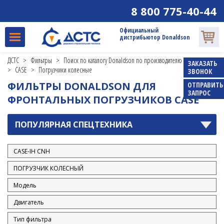
8 800 775-40-44
Официальный
дистрибьютор Donaldson
ALLISON
ДСТС
>
Фильтры
>
Поиск по каталогу Donaldson по производителю и модели
ATLAS
ЗАКАЗАТЬ
>
CASE
>
Погрузчики колесные
ЗВОНОК
ATLAS COPCO
ФИЛЬТРЫ DONALDSON ДЛЯ
ОТПРАВИТЬ
ЗАПРОС
BAUER
ФРОНТАЛЬНЫХ ПОГРУЗЧИКОВ CASE
BOBCAT
ПОПУЛЯРНАЯ СПЕЦТЕХНИКА
BOMAG
CASE
Бульдозеры гусеничные
Генераторы
Двигатели
Катки
Миниэкскаватор
Погрузчики