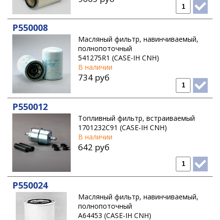
MTU
P550008
NEW HOLLAND
Масляный фильтр, навинчиваемый,
NISSAN
полнопоточный
541275R1 (CASE-IH CNH)
PERKINS
В наличии
734 руб
SAKAI
SENNEBOGEN
P550012
SHANTUI
Топливный фильтр, встраиваемый
TADANO
1701232C91 (CASE-IH CNH)
В наличии
TEREX
642 руб
THERMO KING
VIBROMAX
P550024
VOGELE
Масляный фильтр, навинчиваемый,
VOLVO CONSTRUCTION EQUIPMENT
полнопоточный
A64453 (CASE-IH CNH)
WIRTGEN