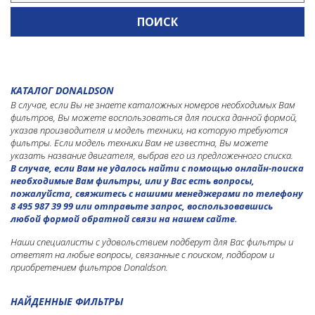
Погрузчики колесные
Погрузчики с бортовым поворотом
Самосвалы
Телескопические погрузчики
Тракторы гусеничные
КАТАЛОГ DONALDSON
Экскаваторы
В случае, если Вы не знаете каталожных номеров необходимых Вам
Экскаваторы гусеничные
фильтров, Вы можете воспользоваться для поиска данной формой,
указав производителя и модель техники, на которую требуются
Экскаваторы колесные
фильтры. Если модель техники Вам не известна, Вы можете
Экскаваторы-погрузчики
указать название двигателя, выбрав его из предложенного списка.
В случае, если Вам не удалось найти с помощью онлайн-поиска
CATERPILLAR
необходимые Вам фильтры, или у Вас есть вопросы,
пожалуйста, свяжитесь с нашими менеджерами по телефону
CHAMPION
8 495 987 39 99 или отправьте запрос, воспользовавшись
любой формой обратной связи на нашем сайте.
CUMMINS
Наши специалисты с удовольствием подберут для Вас фильтры и
DEMAG
ответят на любые вопросы, связанные с поиском, подбором и
приобретением фильтров Donaldson.
DEUTZ
DOOSAN
НАЙДЕННЫЕ ФИЛЬТРЫ
DYNAPAC