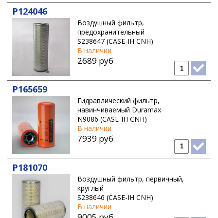
P124046
HAMM
Воздушный фильтр,
HITACHI
предохранительный
S238647 (CASE-IH CNH)
HYUNDAI
В наличии
2689 руб
INGERSOLL RAND
JCB
P165659
JOHN DEERE
Гидравлический фильтр,
KATO
навинчиваемый Duramax
N9086 (CASE-IH CNH)
KOBELCO
В наличии
7939 руб
KOMATSU
KUBOTA
P181070
LIEBHERR
Воздушный фильтр, первичный,
LIUGONG
круглый
S238646 (CASE-IH CNH)
LONKING
В наличии
9005 руб
MANITOU