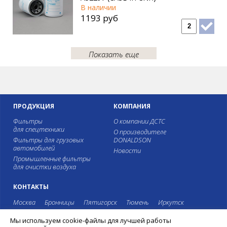
В наличии
1193 руб
Показать еще
ПРОДУКЦИЯ
КОМПАНИЯ
Фильтры
О компании ДСТС
для спецтехники
О производителе
Фильтры для грузовых
DONALDSON
автомобилей
Новости
Промышленные фильтры
для очистки воздуха
КОНТАКТЫ
Москва
Бронницы
Пятигорск
Тюмень
Иркутск
Мы используем cookie-файлы для лучшей работы
8 495 987-39-99
8 800 775-40-44