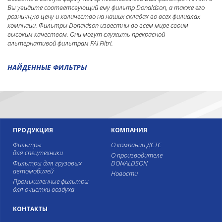
Вы увидите соответсвующий ему фильтр Donaldson, а также его
розничную цену и количество на наших складах во всех филиалах
компнаии. Фильтры Donaldson известны во всем мире своим
высоким качеством. Они могут служить прекрасной
альтернативой фильтрам FAI Filtri.
НАЙДЕННЫЕ ФИЛЬТРЫ
ПРОДУКЦИЯ
КОМПАНИЯ
Фильтры
О компании ДСТС
для спецтехники
О производителе
Фильтры для грузовых
DONALDSON
автомобилей
Новости
Промышленные фильтры
для очистки воздуха
КОНТАКТЫ