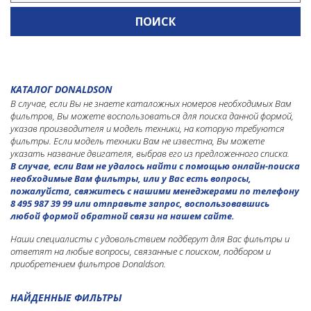
KOMATSU
MAN
MAZ
MERCEDES-BENZ
КАТАЛОГ DONALDSON
NISSAN
В случае, если Вы не знаете каталожных номеров необходимых Вам
SCANIA
фильтров, Вы можете воспользоваться для поиска данной формой,
указав производителя и модель техники, на которую требуются
TOYOTA
фильтры. Если модель техники Вам не известна, Вы можете
указать название двигателя, выбрав его из предложенного списка.
VOLKSWAGEN
В случае, если Вам не удалось найти с помощью онлайн-поиска
необходимые Вам фильтры, или у Вас есть вопросы,
VOLVO
пожалуйста, свяжитесь с нашими менеджерами по телефону
8 495 987 39 99 или отправьте запрос, воспользовавшись
любой формой обратной связи на нашем сайте.
Наши специалисты с удовольствием подберут для Вас фильтры и
ответят на любые вопросы, связанные с поиском, подбором и
приобретением фильтров Donaldson.
НАЙДЕННЫЕ ФИЛЬТРЫ