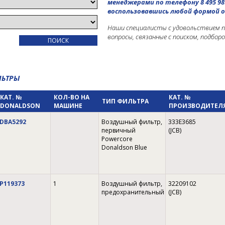
менеджерами по телефону 8 495 98
воспользовавшись любой формой о
Наши специалисты с удовольствием 
вопросы, связанные с поиском, подбор
ЛЬТРЫ
КАТ. №
КОЛ-ВО НА
КАТ. №
ТИП ФИЛЬТРА
DONALDSON
МАШИНЕ
ПРОИЗВОДИТЕЛ
DBA5292
Воздушный фильтр,
333E3685
первичный
(JCB)
Powercore
Donaldson Blue
P119373
1
Воздушный фильтр,
32209102
предохранительный
(JCB)