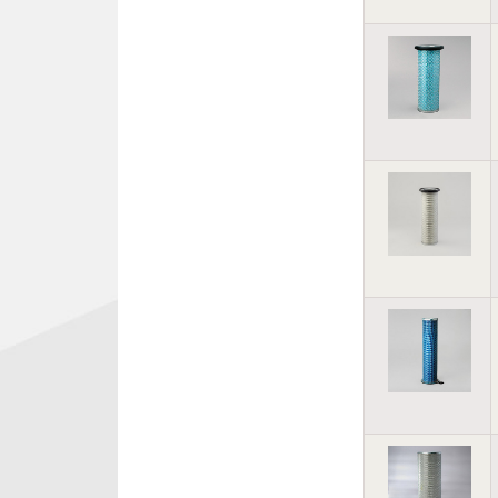
SAKAI
SENNEBOGEN
SHANTUI
TADANO
TEREX
THERMO KING
VIBROMAX
VOGELE
VOLVO CONSTRUCTION
EQUIPMENT
WIRTGEN