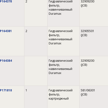
P164378
2
Гидравлический
32909200
фильтр,
(JCB)
навинчиваемый
Duramax
P164381
2
Гидравлический
32905501
фильтр,
(JCB)
навинчиваемый
Duramax
P164384
Гидравлический
32909200
фильтр,
(JCB)
навинчиваемый
Duramax
P171818
1
Гидравлический
581/06301
фильтр,
(JCB)
картриджный