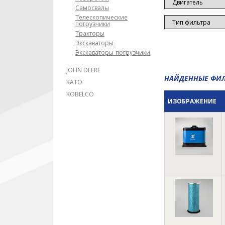
Самосвалы
Телескопические
погрузчики
Тракторы
Экскаваторы
Экскаваторы-погрузчики
JOHN DEERE
НАЙДЕННЫЕ ФИ
KATO
KOBELCO
ИЗОБРАЖЕНИЕ
KOMATSU
KUBOTA
LIEBHERR
LIUGONG
LONKING
MANITOU
MTU
NEW HOLLAND
NISSAN
PERKINS