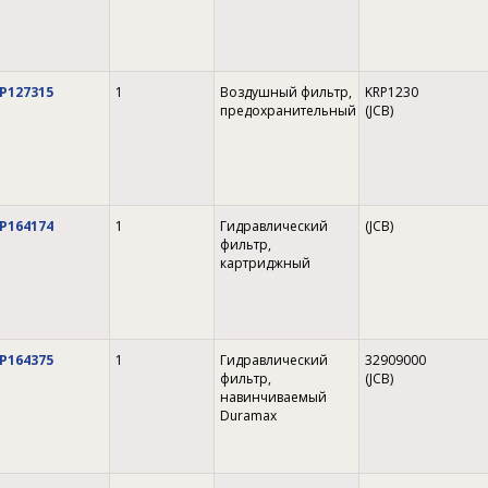
P127315
1
Воздушный фильтр,
KRP1230
предохранительный
(JCB)
P164174
1
Гидравлический
(JCB)
фильтр,
картриджный
P164375
1
Гидравлический
32909000
фильтр,
(JCB)
навинчиваемый
Duramax