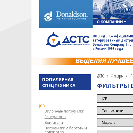
BOBCAT
BOMAG
CASE
О КОМПАНИИ
CATERPILLAR
CHAMPION
ООО «ДСТС» официальн
авторизованный дистр
CUMMINS
Donaldson Company, Inc
в России 1998 года
DEMAG
DEUTZ
DOOSAN
DYNAPAC
ДСТС
>
Фильтры
>
П
HAMM
ПОПУЛЯРНАЯ
ФИЛЬТРЫ D
HITACHI
СПЕЦТЕХНИКА
HYUNDAI
INGERSOLL RAND
JCB
Вилочные погрузчики
Генераторы
Двигатели
Погрузчики с бортовым
поворотом