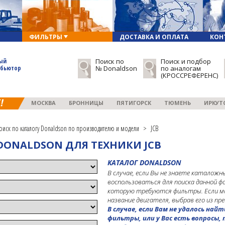
ФИЛЬТРЫ
ДОСТАВКА И ОПЛАТА
КОН
ый
Поиск по
Поиск и подбор
ибьютор
№ Donaldson
по аналогам
(КРОССРЕФЕРЕНС)
МОСКВА
БРОННИЦЫ
ПЯТИГОРСК
ТЮМЕНЬ
ИРКУТ
оиск по каталогу Donaldson по производителю и модели
>
JCB
ONALDSON ДЛЯ ТЕХНИКИ JCB
КАТАЛОГ DONALDSON
В случае, если Вы не знаете каталож
воспользоваться для поиска данной фо
которую требуются фильтры. Если мо
название двигателя, выбрав его из пр
В случае, если Вам не удалось на
фильтры, или у Вас есть вопросы,