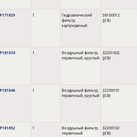
P171825
1
Гидравлический
58100012
фильтр,
(JCB)
картриджный
P181034
1
Воздушный фильтр,
32201602
первичный, круглый
(JCB)
P181046
1
Воздушный фильтр,
32209101
первичный, круглый
(JCB)
P181052
1
Воздушный фильтр,
32200102
первичный
(JCB)