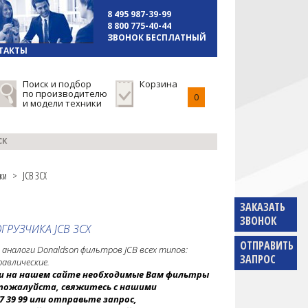
8 495 987-39-99
8 800 775-40-44
ЗВОНОК БЕСПЛАТНЫЙ
ТАКТЫ
Поиск и подбор
Корзина
по производителю
0
и модели техники
СК
ки
>
JCB 3CX
ЗАКАЗАТЬ
ЗВОНОК
ГРУЗЧИКА JCB 3CX
ОТПРАВИТЬ
аналоги Donaldson фильтров JCB всех типов:
ЗАПРОС
равлические.
йти на нашем сайте необходимые Вам фильтры
ы, пожалуйста, свяжитесь с нашими
7 39 99 или отправьте запрос,