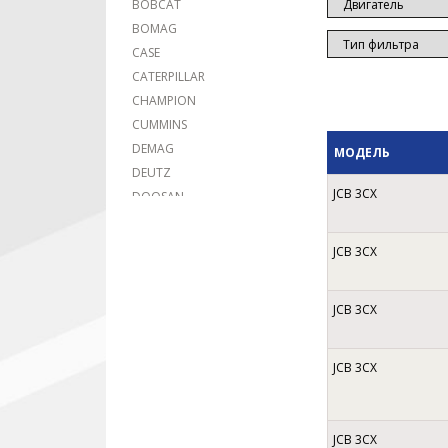
BOBCAT
BOMAG
CASE
CATERPILLAR
CHAMPION
CUMMINS
DEMAG
МОДЕЛЬ
DEUTZ
JCB 3CX
DOOSAN
DYNAPAC
HAMM
JCB 3CX
HITACHI
HYUNDAI
JCB 3CX
INGERSOLL RAND
JCB
JOHN DEERE
JCB 3CX
KATO
KOBELCO
KOMATSU
JCB 3CX