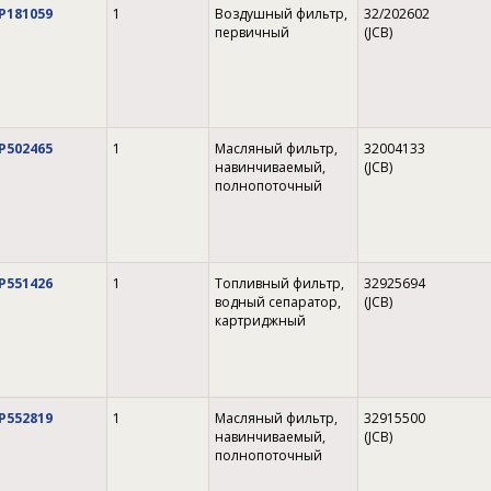
P181059
1
Воздушный фильтр,
32/202602
первичный
(JCB)
P502465
1
Масляный фильтр,
32004133
навинчиваемый,
(JCB)
полнопоточный
P551426
1
Топливный фильтр,
32925694
водный сепаратор,
(JCB)
картриджный
P552819
1
Масляный фильтр,
32915500
навинчиваемый,
(JCB)
полнопоточный