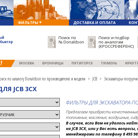
ФИЛЬТРЫ
ДОСТАВКА И ОПЛАТА
КОН
ый
Поиск по
Поиск и подбор
ибьютор
№ Donaldson
по аналогам
(КРОССРЕФЕРЕНС)
МОСКВА
БРОННИЦЫ
ПЯТИГОРСК
ТЮМЕНЬ
ИРКУТ
оиск по каталогу Donaldson по производителю и модели
>
JCB
>
Экскаваторы-погрузчи
ЛЯ JCB 3CX
ФИЛЬТРЫ ДЛЯ ЭКCКАВАТОРА-ПО
Предлагаем приобрести качественные 
топливные, масляные, воздушные, гид
В случае, если Вам не удалось на
на JCB 3CX
, или у Вас есть вопрос
менеджерами по телефону 8 495 98