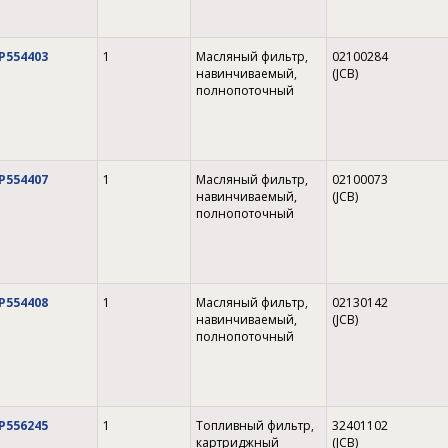
P554403
1
Масляный фильтр,
02100284
навинчиваемый,
(JCB)
полнопоточный
P554407
1
Масляный фильтр,
02100073
навинчиваемый,
(JCB)
полнопоточный
P554408
1
Масляный фильтр,
02130142
навинчиваемый,
(JCB)
полнопоточный
P556245
1
Топливный фильтр,
32401102
картриджный
(JCB)