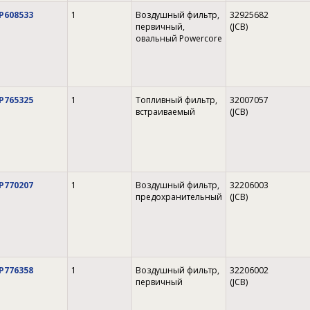
P608533
1
Воздушный фильтр,
32925682
первичный,
(JCB)
овальный Powercore
P765325
1
Топливный фильтр,
32007057
встраиваемый
(JCB)
P770207
1
Воздушный фильтр,
32206003
предохранительный
(JCB)
P776358
1
Воздушный фильтр,
32206002
первичный
(JCB)