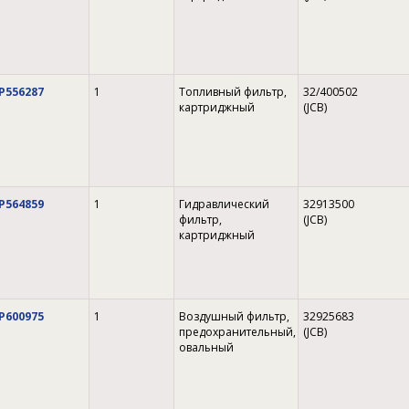
P556287
1
Топливный фильтр,
32/400502
картриджный
(JCB)
P564859
1
Гидравлический
32913500
фильтр,
(JCB)
картриджный
P600975
1
Воздушный фильтр,
32925683
предохранительный,
(JCB)
овальный