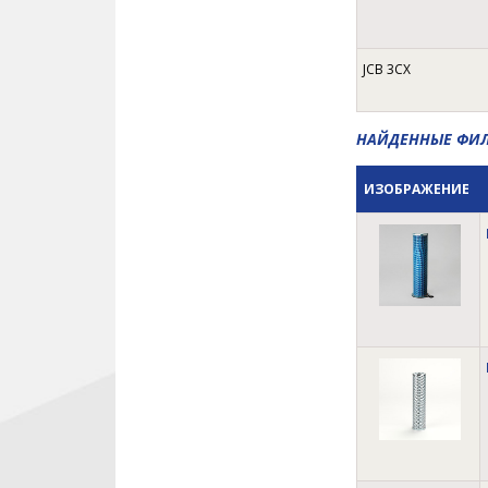
KUBOTA
LIEBHERR
LIUGONG
JCB 3CX
LONKING
MANITOU
НАЙДЕННЫЕ ФИ
MTU
NEW HOLLAND
ИЗОБРАЖЕНИЕ
NISSAN
PERKINS
SAKAI
SENNEBOGEN
SHANTUI
TADANO
TEREX
THERMO KING
VIBROMAX
VOGELE
VOLVO CONSTRUCTION
EQUIPMENT