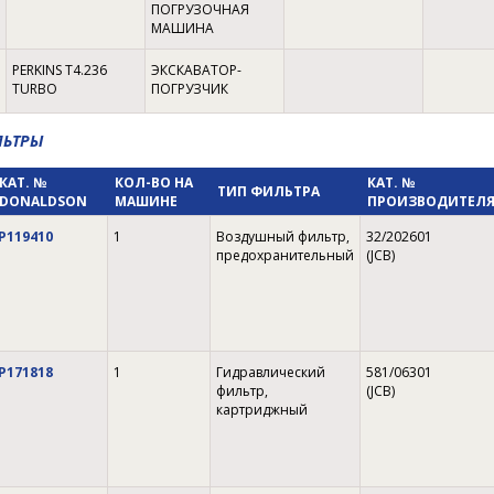
ПОГРУЗОЧНАЯ
МАШИНА
PERKINS T4.236
ЭКСКАВАТОР-
TURBO
ПОГРУЗЧИК
ЛЬТРЫ
КАТ. №
КОЛ-ВО НА
КАТ. №
ТИП ФИЛЬТРА
DONALDSON
МАШИНЕ
ПРОИЗВОДИТЕЛ
P119410
1
Воздушный фильтр,
32/202601
предохранительный
(JCB)
P171818
1
Гидравлический
581/06301
фильтр,
(JCB)
картриджный