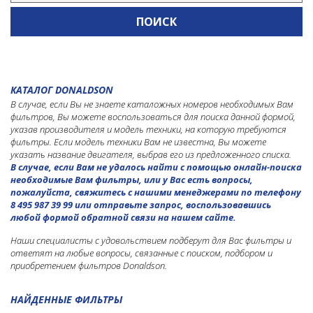
Погрузчики колесные
Погрузчики с бортовым поворотом
Самосвалы
Тракторы
Трубоукладчики
КАТАЛОГ DONALDSON
Экскаваторы
В случае, если Вы не знаете каталожных номеров необходимых Вам
Экскаваторы гусеничные
фильтров, Вы можете воспользоваться для поиска данной формой,
указав производителя и модель техники, на которую требуются
Экскаваторы колесные
фильтры. Если модель техники Вам не известна, Вы можете
Экскаваторы-погрузчики
указать название двигателя, выбрав его из предложенного списка.
В случае, если Вам не удалось найти с помощью онлайн-поиска
KUBOTA
необходимые Вам фильтры, или у Вас есть вопросы,
пожалуйста, свяжитесь с нашими менеджерами по телефону
LIEBHERR
8 495 987 39 99 или отправьте запрос, воспользовавшись
любой формой обратной связи на нашем сайте.
LIUGONG
Наши специалисты с удовольствием подберут для Вас фильтры и
LONKING
ответят на любые вопросы, связанные с поиском, подбором и
приобретением фильтров Donaldson.
MANITOU
MTU
НАЙДЕННЫЕ ФИЛЬТРЫ
NEW HOLLAND