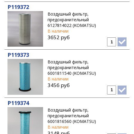
P119372
NISSAN
Воздушный фильтр,
PERKINS
предохранительный
6127814022 (KOMATSU)
SAKAI
В наличии
3652 руб
SENNEBOGEN
SHANTUI
P119373
TADANO
Воздушный фильтр,
TEREX
предохранительный
6001811540 (KOMATSU)
THERMO KING
В наличии
3456 руб
VIBROMAX
VOGELE
P119374
VOLVO CONSTRUCTION EQUIPMENT
Воздушный фильтр,
WIRTGEN
предохранительный
6001816560 (KOMATSU)
В наличии
3148 руб