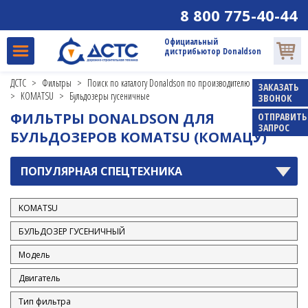
8 800 775-40-44
HAMM
HITACHI
Официальный
дистрибьютор Donaldson
HYUNDAI
ДСТС
>
Фильтры
>
Поиск по каталогу Donaldson по производителю и модели
INGERSOLL RAND
ЗАКАЗАТЬ
>
KOMATSU
>
Бульдозеры гусеничные
ЗВОНОК
JCB
ФИЛЬТРЫ DONALDSON ДЛЯ
ОТПРАВИТЬ
ЗАПРОС
JOHN DEERE
БУЛЬДОЗЕРОВ KOMATSU (КОМАЦУ)
KATO
ПОПУЛЯРНАЯ СПЕЦТЕХНИКА
KOBELCO
KOMATSU
Бульдозеры гусеничные
Генераторы
Грейдеры
Двигатели
Краны
Погрузчики вилочные