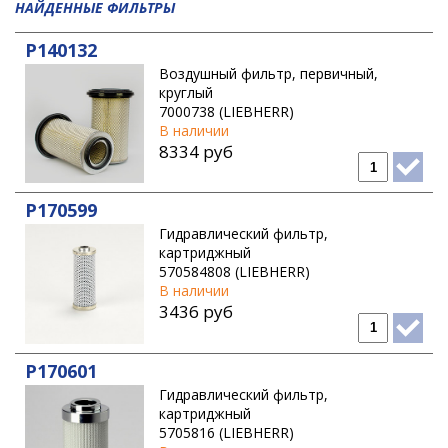
НАЙДЕННЫЕ ФИЛЬТРЫ
THERMO KING
P140132
VIBROMAX
Воздушный фильтр, первичный,
VOGELE
круглый
VOLVO CONSTRUCTION EQUIPMENT
7000738 (LIEBHERR)
В наличии
WIRTGEN
8334 руб
P170599
Гидравлический фильтр,
картриджный
570584808 (LIEBHERR)
В наличии
3436 руб
P170601
Гидравлический фильтр,
картриджный
5705816 (LIEBHERR)