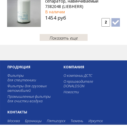
сепаратор, навинчиваемый
7382048 (LIEBHERR)
В наличии
1454 руб
Показать еще
ПРОДУКЦИЯ
КОМПАНИЯ
Фильтры
О компании ДСТС
для спецтехники
О производителе
Фильтры для грузовых
DONALDSON
автомобилей
Новости
Промышленные фильтры
для очистки воздуха
КОНТАКТЫ
Москва
Бронницы
Пятигорск
Тюмень
Иркутск