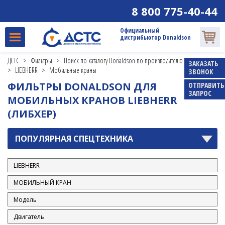
8 800 775-40-44
HITACHI
HYUNDAI
Официальный
дистрибьютор Donaldson
INGERSOLL RAND
JCB
ДСТС
>
Фильтры
>
Поиск по каталогу Donaldson по производителю и модели
ЗАКАЗАТЬ
>
LIEBHERR
>
Мобильные краны
ЗВОНОК
JOHN DEERE
ФИЛЬТРЫ DONALDSON ДЛЯ
ОТПРАВИТЬ
KATO
ЗАПРОС
МОБИЛЬНЫХ КРАНОВ LIEBHERR
KOBELCO
(ЛИБХЕР)
KOMATSU
ПОПУЛЯРНАЯ СПЕЦТЕХНИКА
KUBOTA
LIEBHERR
Бульдозеры гусеничные
Колесные погрузчики
Краны
Мобильные краны
Погрузчики