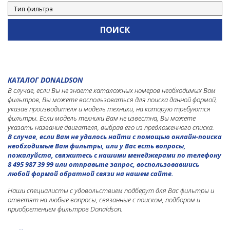
Экскаваторы гусеничные
Экскаваторы колесные
LIUGONG
LONKING
MANITOU
КАТАЛОГ DONALDSON
MTU
В случае, если Вы не знаете каталожных номеров необходимых Вам
фильтров, Вы можете воспользоваться для поиска данной формой,
NEW HOLLAND
указав производителя и модель техники, на которую требуются
фильтры. Если модель техники Вам не известна, Вы можете
NISSAN
указать название двигателя, выбрав его из предложенного списка.
В случае, если Вам не удалось найти с помощью онлайн-поиска
PERKINS
необходимые Вам фильтры, или у Вас есть вопросы,
пожалуйста, свяжитесь с нашими менеджерами по телефону
SAKAI
8 495 987 39 99 или отправьте запрос, воспользовавшись
SENNEBOGEN
любой формой обратной связи на нашем сайте.
SHANTUI
Наши специалисты с удовольствием подберут для Вас фильтры и
ответят на любые вопросы, связанные с поиском, подбором и
TADANO
приобретением фильтров Donaldson.
TEREX