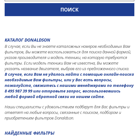
CLAAS
DEUTZ
DEUTZ FAHR
FENDT
КАТАЛОГ DONALDSON
FIAT
В случае, если Вы не знаете каталожных номеров необходимых Вам
фильтров, Вы можете воспользоваться для поиска данной формой,
JOHN DEERE
указав производителя и модель техники, на которую требуются
фильтры. Если модель техники Вам не известна, Вы можете
LAMBORGHINI
указать название двигателя, выбрав его из предложенного списка.
В случае, если Вам не удалось найти с помощью онлайн-поиска
MASSEY FERGUSON
необходимые Вам фильтры, или у Вас есть вопросы,
пожалуйста, свяжитесь с нашими менеджерами по телефону
MCCORMICK
8 495 987 39 99 или отправьте запрос, воспользовавшись
MERCEDES-BENZ
любой формой обратной связи на нашем сайте.
NEW HOLLAND
Наши специалисты с удовольствием подберут для Вас фильтры и
ответят на любые вопросы, связанные с поиском, подбором и
ROSTSELMASH
приобретением фильтров Donaldson.
VERSATILE
НАЙДЕННЫЕ ФИЛЬТРЫ
WAGNER