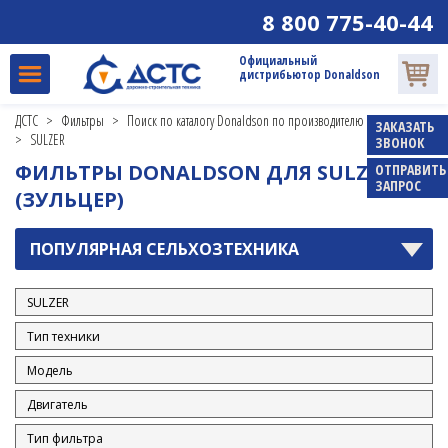
8 800 775-40-44
Официальный
дистрибьютор Donaldson
ДСТС
>
Фильтры
>
Поиск по каталогу Donaldson по производителю и модели
ЗАКАЗАТЬ
>
SULZER
ЗВОНОК
ФИЛЬТРЫ DONALDSON ДЛЯ SULZER
ОТПРАВИТЬ
ЗАПРОС
(ЗУЛЬЦЕР)
ПОПУЛЯРНАЯ СЕЛЬХОЗТЕХНИКА
AGCO
ANTONIO CARRARO
BELARUS TRACTORS
(МТЗ)
CASE
CATERPILLAR