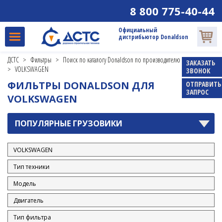
MERCEDES-BENZ
8 800 775-40-44
NISSAN
Официальный
SCANIA
дистрибьютор Donaldson
TOYOTA
ДСТС
>
Фильтры
>
Поиск по каталогу Donaldson по производителю и модели
ЗАКАЗАТЬ
VOLKSWAGEN
>
VOLKSWAGEN
ЗВОНОК
Автобусы
ФИЛЬТРЫ DONALDSON ДЛЯ
ОТПРАВИТЬ
Грузовики
ЗАПРОС
VOLKSWAGEN
Малотоннажные грузовики
ПОПУЛЯРНЫЕ ГРУЗОВИКИ
VOLVO