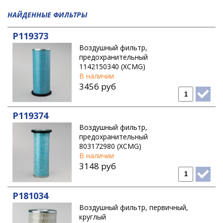
KATO
НАЙДЕННЫЕ ФИЛЬТРЫ
KOBELCO
KOMATSU
P119373
Воздушный фильтр,
KUBOTA
предохранительный
LIEBHERR
1142150340 (XCMG)
В наличии
LIUGONG
3456 руб
LONKING
MANITOU
P119374
Воздушный фильтр,
MTU
предохранительный
NEW HOLLAND
803172980 (XCMG)
В наличии
NISSAN
3148 руб
PERKINS
SAKAI
P181034
Воздушный фильтр, первичный,
SENNEBOGEN
круглый