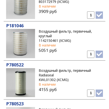
SHANTUI
803172979 (XCMG)
В наличии
TADANO
3909 руб
TEREX
THERMO KING
P181046
VIBROMAX
Воздушный фильтр, первичный,
круглый
VOGELE
1142150461 (XCMG)
В наличии
VOLVO CONSTRUCTION EQUIPMENT
5051 руб
WIRTGEN
P780522
Воздушный фильтр, первичный
Radiaseal
KWL01302 (XCMG)
В наличии
4155 руб
P780523