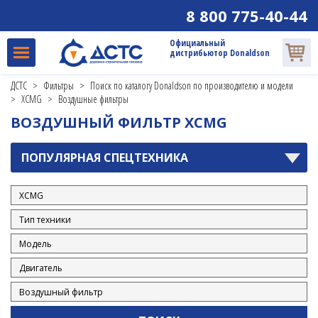
8 800 775-40-44
Официальный
дистрибьютор Donaldson
ДСТС
>
Фильтры
>
Поиск по каталогу Donaldson по производителю и модели
>
XCMG
>
Воздушные фильтры
ВОЗДУШНЫЙ ФИЛЬТР XCMG
ПОПУЛЯРНАЯ СПЕЦТЕХНИКА
ALLISON
ATLAS
ATLAS COPCO
BAUER
BOBCAT
BOMAG