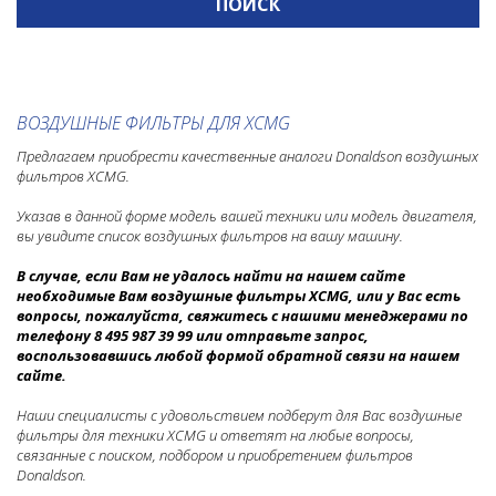
CASE
CATERPILLAR
CHAMPION
CUMMINS
ВОЗДУШНЫЕ ФИЛЬТРЫ ДЛЯ XCMG
DEMAG
Предлагаем приобрести качественные аналоги Donaldson воздушных
фильтров XCMG.
DEUTZ
DOOSAN
Указав в данной форме модель вашей техники или модель двигателя,
вы увидите список воздушных фильтров на вашу машину.
DYNAPAC
В случае, если Вам не удалось найти на нашем сайте
HAMM
необходимые Вам воздушные фильтры XCMG
, или у Вас есть
вопросы, пожалуйста, свяжитесь с нашими менеджерами по
HITACHI
телефону 8 495 987 39 99 или отправьте запрос,
HYUNDAI
воспользовавшись любой формой обратной связи на нашем
сайте.
INGERSOLL RAND
Наши специалисты с удовольствием подберут для Вас воздушные
JCB
фильтры для техники XCMG и ответят на любые вопросы,
связанные с поиском, подбором и приобретением фильтров
JOHN DEERE
Donaldson.