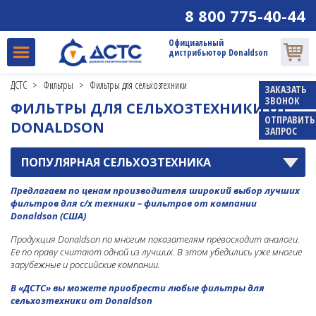
8 800 775-40-44
Официальный
дистрибьютор Donaldson
ДСТС
>
Фильтры
>
Фильтры для сельхозтехники
ЗАКАЗАТЬ
ЗВОНОК
ФИЛЬТРЫ ДЛЯ СЕЛЬХОЗТЕХНИКИ ОТ
ОТПРАВИТЬ
DONALDSON
ЗАПРОС
ПОПУЛЯРНАЯ СЕЛЬХОЗТЕХНИКА
AGCO
Предлагаем по ценам производителя широкий выбор лучших
фильтров для с/х техники – фильтров от компании
ANTONIO CARRARO
Donaldson (США)
BELARUS TRACTORS
Продукция Donaldson по многим показателям превосходит аналоги.
(МТЗ)
Ее по праву считают одной из лучших. В этом убедились уже многие
зарубежные и российские компании.
CASE
В «ДСТС» вы можете приобрести любые фильтры для
CATERPILLAR
сельхозтехники от Donaldson