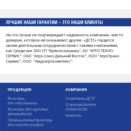
ЛУЧШИЕ НАШИ ГАРАНТИИ – ЭТО НАШИ КЛИЕНТЫ
Ни что лучше не подтверждает надежность компании, чем то
доверие, которое ей оказывают другие. «ДСТС» гордится
своим длительным сотрудничеством с такими компаниями,
как Среди них ЗАО СП "Брянсксельмаш", АО "АГРО-ТЕХНО-
СЕРВИС", ОАО "Агро-Союз Дальний Восток", ООО "АгроТранс-
Сервис", ООО "Амурагрокомплекс".
ПРОДУКЦИЯ
КОМПАНИЯ
Фильтры
О компании ДСТС
для спецтехники
О производителе
Фильтры для грузовых
DONALDSON
автомобилей
Новости
Промышленные фильтры
для очистки воздуха