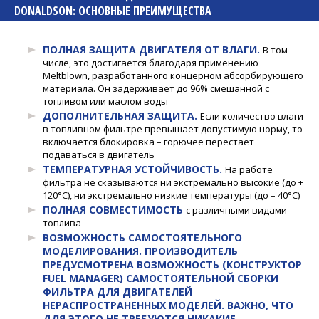
DONALDSON: ОСНОВНЫЕ ПРЕИМУЩЕСТВА
ПОЛНАЯ ЗАЩИТА ДВИГАТЕЛЯ ОТ ВЛАГИ.
В том
числе, это достигается благодаря применению
Meltblown, разработанного концерном абсорбирующего
материала. Он задерживает до 96% смешанной с
топливом или маслом воды
ДОПОЛНИТЕЛЬНАЯ ЗАЩИТА.
Если количество влаги
в топливном фильтре превышает допустимую норму, то
включается блокировка – горючее перестает
подаваться в двигатель
ТЕМПЕРАТУРНАЯ УСТОЙЧИВОСТЬ.
На работе
фильтра не сказываются ни экстремально высокие (до +
120°С), ни экстремально низкие температуры (до – 40°С)
ПОЛНАЯ СОВМЕСТИМОСТЬ
с различными видами
топлива
ВОЗМОЖНОСТЬ САМОСТОЯТЕЛЬНОГО
МОДЕЛИРОВАНИЯ. ПРОИЗВОДИТЕЛЬ
ПРЕДУСМОТРЕНА ВОЗМОЖНОСТЬ (КОНСТРУКТОР
FUEL MANAGER) САМОСТОЯТЕЛЬНОЙ СБОРКИ
ФИЛЬТРА ДЛЯ ДВИГАТЕЛЕЙ
НЕРАСПРОСТРАНЕННЫХ МОДЕЛЕЙ. ВАЖНО, ЧТО
ДЛЯ ЭТОГО НЕ ТРЕБУЮТСЯ НИКАКИЕ