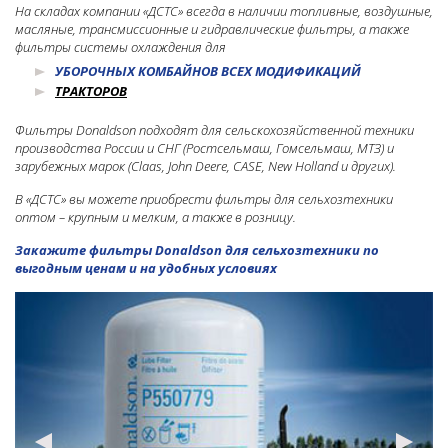
CLAAS
На складах компании «ДСТС» всегда в наличии топливные, воздушные,
масляные, трансмиссионные и гидравлические фильтры, а также
DEUTZ
фильтры системы охлаждения для
DEUTZ FAHR
УБОРОЧНЫХ КОМБАЙНОВ ВСЕХ МОДИФИКАЦИЙ
ТРАКТОРОВ
FENDT
FIAT
Фильтры Donaldson подходят для сельскохозяйственной техники
производства России и СНГ (Ростсельмаш, Гомсельмаш, МТЗ) и
JOHN DEERE
зарубежных марок (Claas, John Deere, СASE, New Holland и других).
LAMBORGHINI
В «ДСТС» вы можете приобрести фильтры для сельхозтехники
оптом – крупным и мелким, а также в розницу.
MASSEY FERGUSON
Закажите фильтры Donaldson для сельхозтехники по
MCCORMICK
выгодным ценам и на удобных условиях
MERCEDES-BENZ
NEW HOLLAND
ROSTSELMASH
VERSATILE
WAGNER