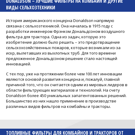
DONALDSON – ЛУЧШИЕ ФИЛЬТРЫ НА КОМБАЙН И ДРУГИЕ
ВИДЫ СЕЛЬХОЗТЕХНИКИ
История американского концерна Donaldson напрямую
связана с сельхозтехникой. Она началась в 1915 году с
разработки инженером Фрэнком Дональдсоном воздушного
фильтра для трактора. Одна из задач, которую это
изобретение должно было решить – это предотвращение
сельскохозяйственных пожаров, которые возникали из-за
искр, вылетавших из выхлопных труб. Для того времени
предложенное Дональдсоном решение стало настоящей
инновацией.
С тех пор, уже на протяжении более чем 100 лет инновации
являются основой развития концерна и, пожалуй, главной
причиной того, что он считается одним из мировых лидеров в
области фильтрующих материалов и технологий. На счету
Donaldson более 450 уникальных запатентованных решений.
Большинство из них нашло применение в производстве
различных видов фильтров на комбайны и тракторы.
ТОПЛИВНЫЕ ФИЛЬТРЫ ДЛЯ КОМБАЙНОВ И ТРАКТОРОВ ОТ