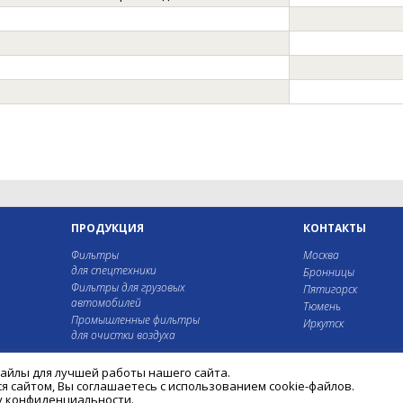
ПРОДУКЦИЯ
КОНТАКТЫ
Фильтры
Москва
для спецтехники
Бронницы
Фильтры для грузовых
Пятигорск
автомобилей
Тюмень
Промышленные фильтры
Иркутск
для очистки воздуха
файлы для лучшей работы нашего сайта.
 сайтом, Вы соглашаетесь с использованием cookie-файлов.
у конфиденциальности.
© 1998