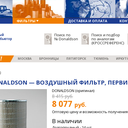
ФИЛЬТРЫ
ДОСТАВКА И ОПЛАТА
КОН
ый
Поиск по
Поиск и подбор
ибьютор
№ Donaldson
по аналогам
(КРОССРЕФЕРЕНС)
МОСКВА
БРОННИЦЫ
ПЯТИГОРСК
ТЮМЕНЬ
ИРКУТ
9
ONALDSON — ВОЗДУШНЫЙ ФИЛЬТР, ПЕРВ
DONALDSON
(оригинал)
8 415
руб.
8 077
руб.
Оптовую цену и возможность получения
В наличии
Долгопрудный - 24 шт.