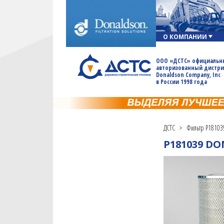
О КОМПАНИИ
ООО «ДСТС» официальн
авторизованный дистр
Donaldson Company, Inc
в России 1998 года
ДСТС
>
Фильтр P18103
P181039 D