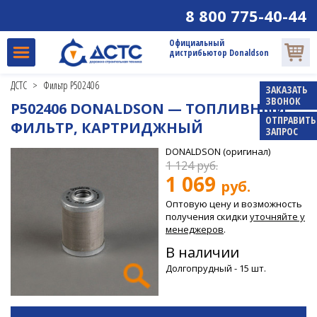
8 800 775-40-44
Официальный
дистрибьютор Donaldson
ДСТС
>
Фильтр P502406
ЗАКАЗАТЬ
ЗВОНОК
P502406 DONALDSON — ТОПЛИВНЫЙ
ОТПРАВИТЬ
ФИЛЬТР, КАРТРИДЖНЫЙ
ЗАПРОС
DONALDSON
(оригинал)
1 124
руб.
1 069
руб.
Оптовую цену и возможность
получения скидки
уточняйте у
менеджеров
.
В наличии
Долгопрудный - 15 шт.