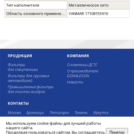
Тип наполнителя
Металлическое сито
Область основного применения
YANMAR 17108155910
ПРОДУКЦИЯ
КОМПАНИЯ
Фильтры
О компании ДСТС
для спецтехники
О производителе
Фильтры для грузовых
DONALDSON
автомобилей
Новости
Промышленные фильтры
для очистки воздуха
КОНТАКТЫ
Москва
Бронницы
Пятигорск
Тюмень
Иркутск
Мы используем cookie-файлы для лучшей работы
8 495 987-39-99
8 800 775-40-44
нашего сайта.
Продолжая пользоваться сайтом, Вы соглашаетесь
Понятно