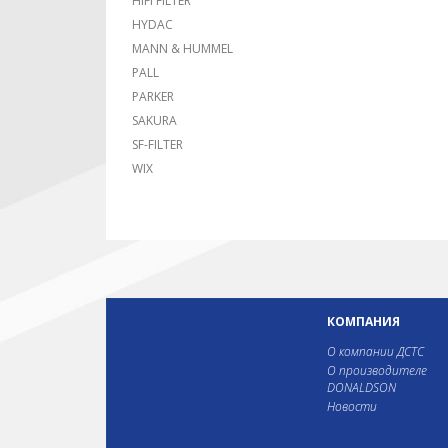
HIFI FILTER
HYDAC
MANN & HUMMEL
PALL
PARKER
SAKURA
SF-FILTER
WIX
КОМПАНИЯ
О компании ДСТС
О производителе
DONALDSON
Новости