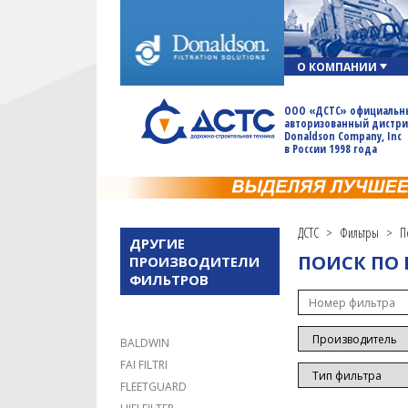
О КОМПАНИИ
ООО «ДСТС» официальн
авторизованный дистр
Donaldson Company, Inc
в России 1998 года
ДСТС
>
Фильтры
>
П
ДРУГИЕ
ПОИСК ПО
ПРОИЗВОДИТЕЛИ
ФИЛЬТРОВ
BALDWIN
FAI FILTRI
FLEETGUARD