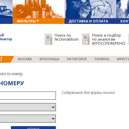
ФИЛЬТРЫ
ДОСТАВКА И ОПЛАТА
КОН
ый
Поиск по
Поиск и подбор
ибьютор
№ Donaldson
по аналогам
(КРОССРЕФЕРЕНС)
МОСКВА
БРОННИЦЫ
ПЯТИГОРСК
ТЮМЕНЬ
ИРКУТ
оиск по номеру
 НОМЕРУ
Содержимое для формы поиска